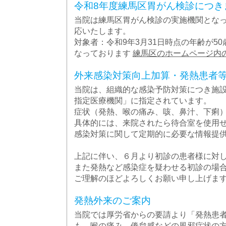
令和8年度練馬区胃がん検診につき
当院は練馬区胃がん検診の実施機関となっ
応いたします。
対象者：令和9年3月31日時点の年齢が
なっております
練馬区のホームページ内
外来感染対策向上加算・発熱患者
当院は、組織的な感染予防対策につき施設
指定医療機関」に指定されています。
症状（発熱、喉の痛み、咳、鼻汁、下痢
具体的には、来院されたら待合室を使用
感染対策に関して定期的に必要な情報提
上記に伴い、６月より初診の患者様に対し
また発熱など感染症を疑わせる初診の場合
ご理解のほどよろしくお願い申し上げま
発熱外来のご案内
当院では厚労省からの要請より「発熱患
も、喉の痛み、倦怠感などの風邪症状の