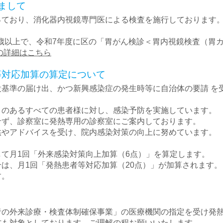
まして
ており、消化器内視鏡専門医による検査を施行しております。
50歳以上で、令和7年度に区の「胃がん検診＜胃内視鏡検査（胃
の詳細はこちら
等対応加算の算定について
基準の届け出、かつ新興感染症の発生時等に自治体の要請 を
）のあるすべての患者様に対し、感染予防を実施しています。
せず、診察室に発熱専用の診察室にご案内しております。
供やアドバイスを受け、院内感染対策の向上に努めています。
て月1回「外来感染対策向上加算（6点）」を算定します。
は、月1回「発熱患者等対応加算（20点）」が加算されます。
す。
者の外来診療・検査体制確保事業」の医療機関の指定を受け発
方も対象としております、ご理解の程お願いいたします。