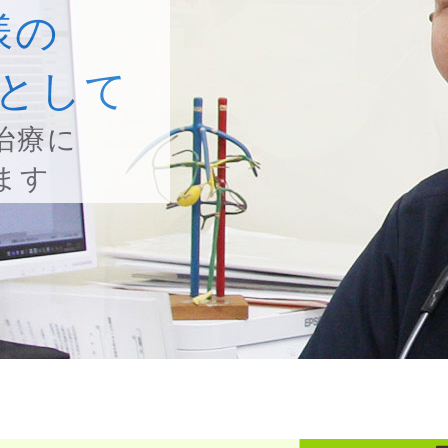
様の
として
治療に
ます