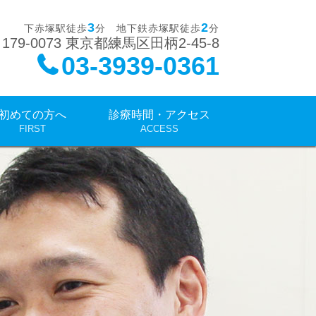
活習慣病｜練馬区 赤塚駅
3
2
下赤塚駅徒歩
分 地下鉄赤塚駅徒歩
分
179-0073 東京都練馬区田柄2-45-8
03-3939-0361
初めての方へ
診療時間・アクセス
FIRST
ACCESS