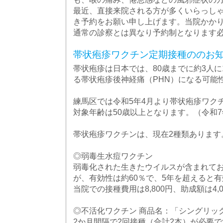
最近、直接来院される方が多くいらっし
き予約をお願い申し上げます。当院かか
通常の診察とは異なり予約制となります
帯状疱疹ワクチン定期接種ののお
帯状疱疹は日本では、80歳までに約3人
る帯状疱疹後神経痛（PHN）になる可能
練馬区では令和5年4月より帯状疱疹ワク
対象年齢は50歳以上となります。（令和
帯状疱疹ワクチンは、現在2種類あります
◎弱毒生水痘ワクチン
弱毒化された生きたウイルスが含まれて
が、有効性は約60％で、5年を超えると
当院での接種費用は8,800円、助成額は4,
◎不活化ワクチン 商品名：「シングリッ
2か月間隔で2回接種（合計2本）が必要