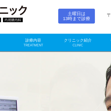
中山クリニック｜内科 消化器内科 胃カメラ 生
土曜日は
〒
13時まで診療
診療内容
クリニック紹介
TREATMENT
CLINIC