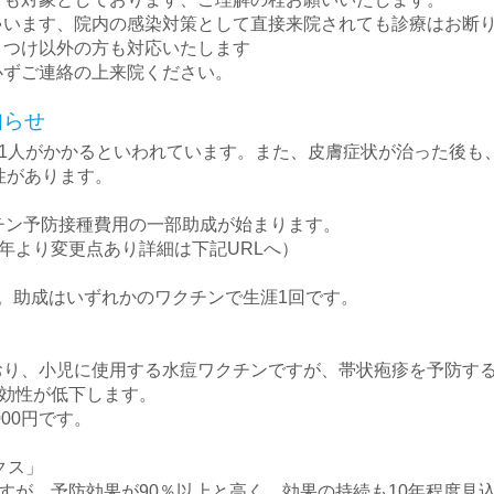
ゃいます、院内の感染対策として直接来院されても診療はお断
りつけ以外の方も対応いたします
必ずご連絡の上来院ください。
知らせ
に1人がかかるといわれています。また、皮膚症状が治った後も、
性があります。
チン予防接種費用の一部助成が始まります。
7年より変更点あり詳細は下記URLへ）
。助成はいずれかのワクチンで生涯1回です。
おり、小児に使用する水痘ワクチンですが、帯状疱疹を予防する
有効性が低下します。
000円です。
クス」
ですが、予防効果が90％以上と高く、効果の持続も10年程度見