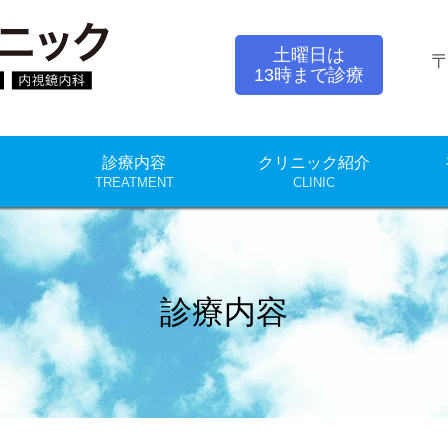
中山クリニック
土曜日は
〒
13時まで診療
診療内容
クリニック紹介
TREATMENT
CLINIC
診療内容