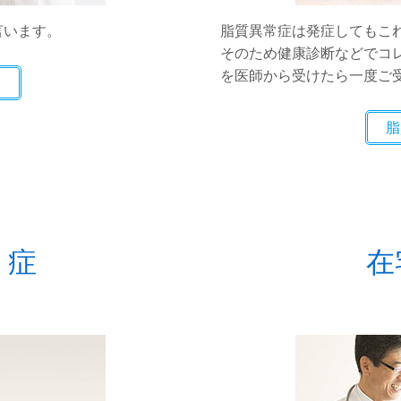
言います。
脂質異常症は発症してもこ
そのため健康診断などでコ
を医師から受けたら一度ご
脂
う症
在