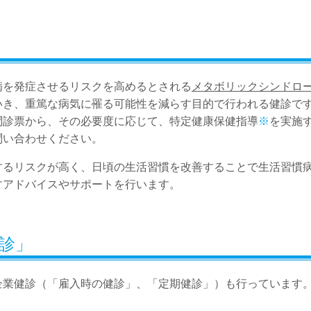
病を発症させるリスクを高めるとされる
メタボリックシンドロ
いき、重篤な病気に罹る可能性を減らす目的で行われる健診で
問診票から、その必要度に応じて、特定健康保健指導
※
を実施
問い合わせください。
するリスクが高く、日頃の生活習慣を改善することで生活習慣
すアドバイスやサポートを行います。
診」
企業健診（「雇入時の健診」、「定期健診」）も行っています