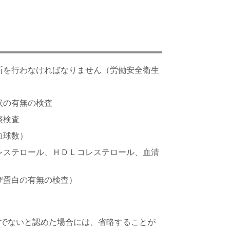
断を行わなければなりません（労働安全衛生
状の有無の検査
痰検査
血球数）
レステロール、ＨＤＬコレステロール、血清
び蛋白の有無の検査）
要でないと認めた場合には、省略することが