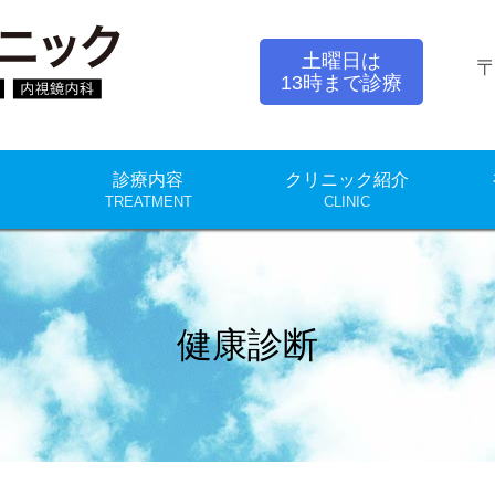
中山クリニック
土曜日は
〒
13時まで診療
診療内容
クリニック紹介
TREATMENT
CLINIC
健康診断