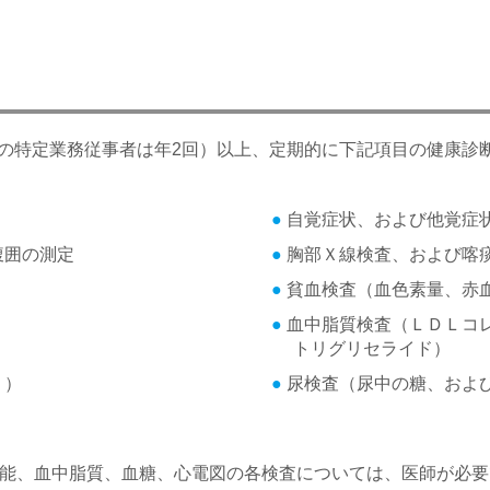
の特定業務従事者は年2回）以上、定期的に下記項目の健康診
自覚症状、および他覚症
腹囲の測定
胸部Ｘ線検査、および喀
貧血検査（血色素量、赤
血中脂質検査（ＬＤＬコ
トリグリセライド）
ｃ）
尿検査（尿中の糖、およ
機能、血中脂質、血糖、心電図の各検査については、医師が必