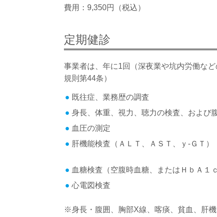
費用：9,350円（税込）
定期健診
事業者は、年に1回（深夜業や坑内労働など
規則第44条）
既往症、業務歴の調査
身長、体重、視力、聴力の検査、および
血圧の測定
肝機能検査（ＡＬＴ、ＡＳＴ、ｙ‐ＧＴ）
血糖検査（空腹時血糖、またはＨｂＡ１
心電図検査
※身長・腹囲、胸部X線、喀痰、貧血、肝