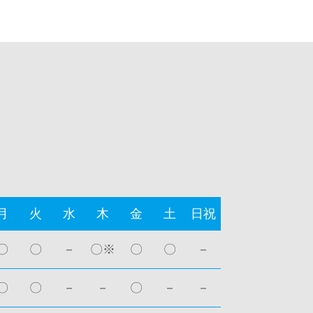
月
火
水
木
金
土
日祝
〇
〇
－
〇※
〇
〇
－
〇
〇
－
－
〇
－
－