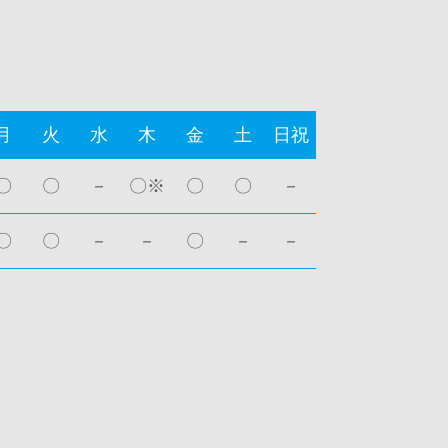
月
火
水
木
金
土
日祝
〇
〇
－
〇※
〇
〇
－
〇
〇
－
－
〇
－
－